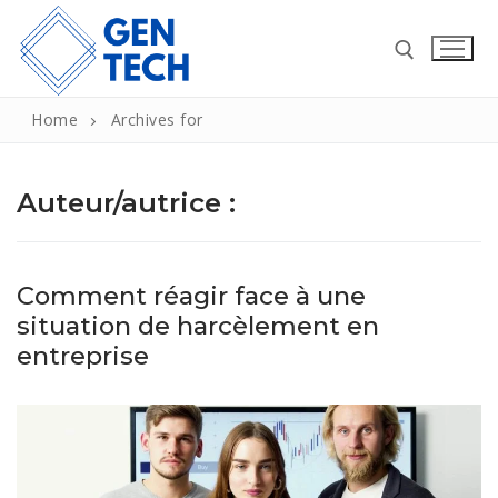
Aller
au
contenu
Home
Archives for
Rechercher :
Auteur/autrice :
Rechercher
Comment réagir face à une
:
situation de harcèlement en
Entreprise
entreprise
Automobile
Lifestyle
Communication et marketing
Alimentation
Maison
Immobilier
Bien-être
Aménagement extérieur
Actualités